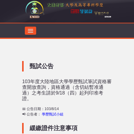
首頁
最新消息
甄試公告
主辦學校
103年度大陸地區大學學歷甄試筆試資格審
查開放查詢，資格通過（含切結暫准通
甄試公告
過）之考生請於9/18（四）起列印准考
證。
甄試服務
📅 公告日期：103/8/14
📢 公告者：
學歷甄試小組
文件下載
緩繳證件注意事項
廣州暨大返臺就學