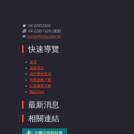
☎
: 04-22851900
📠
: 04-22857329 (傳真)
✉
:
emhd@nchu.edu.tw
快速導覽
首頁
最新消息
認可學校查詢
簡章表格下載
計算修業天數
甄試Q&A
最新消息
相關連結