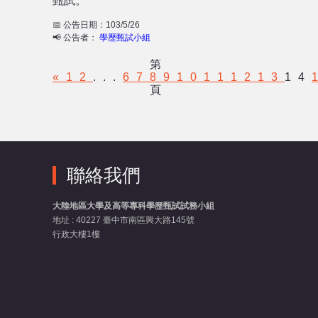
甄試。
📅 公告日期：103/5/26
📢 公告者：
學歷甄試小組
第
«
1
2
...
6
7
8
9
10
11
12
13
14
頁
聯絡我們
大陸地區大學及高等專科學歷甄試試務小組
地址 : 40227 臺中市南區興大路145號
行政大樓1樓