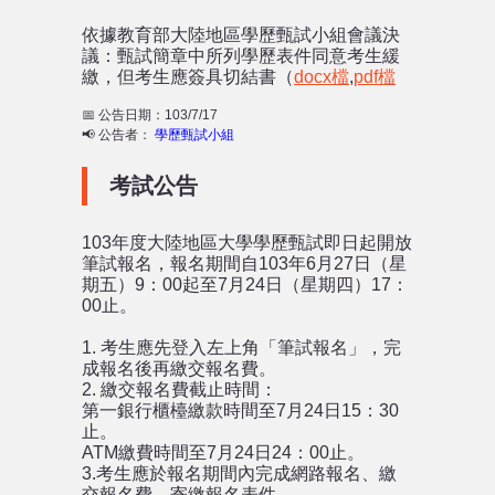
依據教育部大陸地區學歷甄試小組會議決
聯絡我們
議：甄試簡章中所列學歷表件同意考生緩
繳，但考生應簽具切結書（
docx檔
,
pdf檔
📅 公告日期：103/7/17
📢 公告者：
學歷甄試小組
考試公告
103年度大陸地區大學學歷甄試即日起開放
筆試報名，報名期間自103年6月27日（星
期五）9：00起至7月24日（星期四）17：
00止。
1. 考生應先登入左上角「筆試報名」，完
成報名後再繳交報名費。
2. 繳交報名費截止時間：
第一銀行櫃檯繳款時間至7月24日15：30
止。
ATM繳費時間至7月24日24：00止。
3.考生應於報名期間內完成網路報名、繳
交報名費、寄繳報名表件。