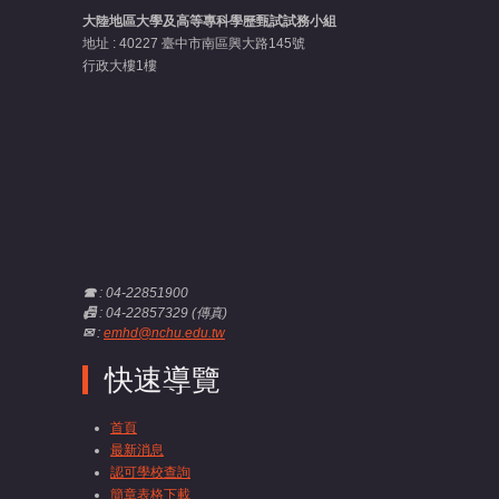
大陸地區大學及高等專科學歷甄試試務小組
地址 : 40227 臺中市南區興大路145號
行政大樓1樓
☎
: 04-22851900
📠
: 04-22857329 (傳真)
✉
:
emhd@nchu.edu.tw
快速導覽
首頁
最新消息
認可學校查詢
簡章表格下載