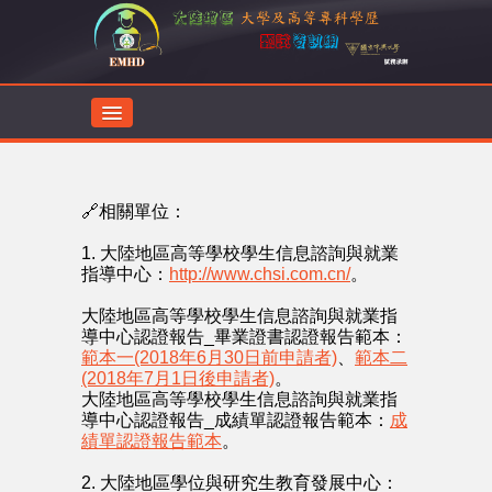
首頁
🔗相關單位：
最新消息
1. 大陸地區高等學校學生信息諮詢與就業
主辦學校
指導中心：
http://www.chsi.com.cn/
。
大陸地區高等學校學生信息諮詢與就業指
甄試公告
導中心認證報告_畢業證書認證報告範本：
範本一(2018年6月30日前申請者)
、
範本二
甄試服務
(2018年7月1日後申請者)
。
大陸地區高等學校學生信息諮詢與就業指
導中心認證報告_成績單認證報告範本：
成
文件下載
績單認證報告範本
。
2. 大陸地區學位與研究生教育發展中心：
廣州暨大返臺就學