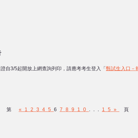
告
證自3/5起開放上網查詢列印，請應考考生登入「
甄試生入口－
第
«
1
2
3
4
5
6
7
8
9
10
...
15
»
頁