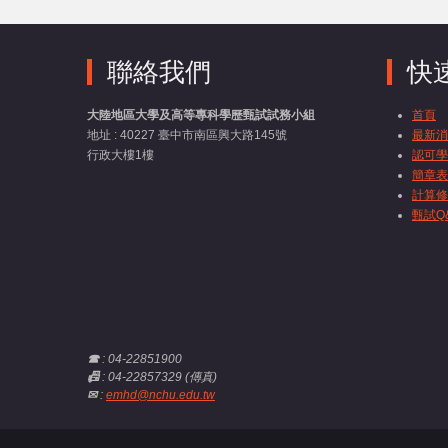
聯絡我們
快
大陸地區大學及高等專科學歷甄試試務小組
首頁
地址 : 40227 臺中市南區興大路145號
最新消
行政大樓1樓
認可學
簡章表
計算修
甄試Q
☎
: 04-22851900
📠
: 04-22857329 (傳真)
✉
:
emhd@nchu.edu.tw