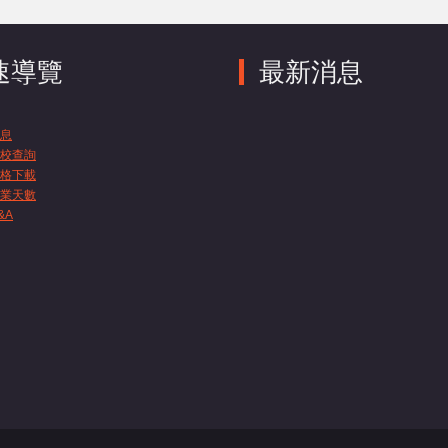
速導覽
最新消息
息
校查詢
格下載
業天數
&A