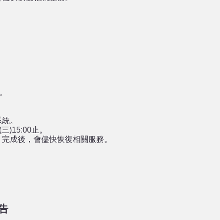
護。
系統。
三)15:00止。
，完成後，會儘快恢復相關服務。
告