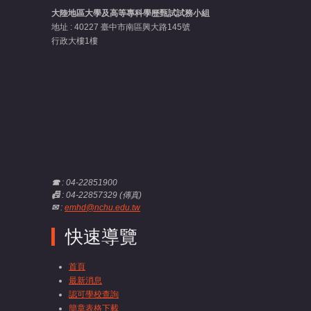
大陸地區大學及高等專科學歷甄試試務小組
地址 : 40227 臺中市南區興大路145號
行政大樓1樓
☎
: 04-22851900
📠
: 04-22857329 (傳真)
✉
:
emhd@nchu.edu.tw
快速導覽
首頁
最新消息
認可學校查詢
簡章表格下載