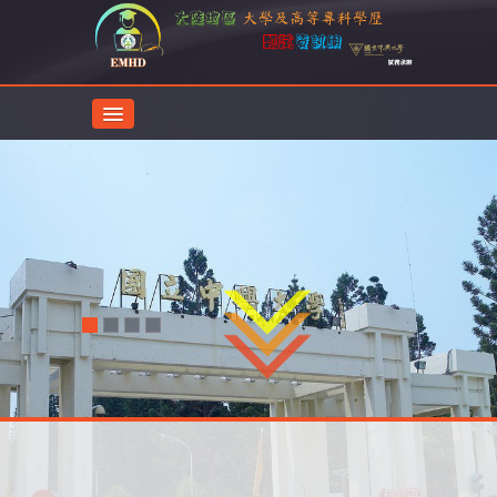
首頁
最新消息
主辦學校
甄試公告
甄試服務
文件下載
廣州暨大返臺就學