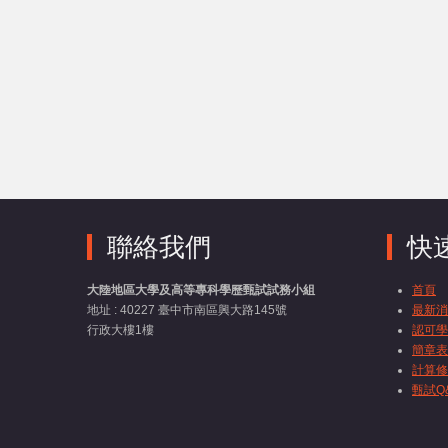
聯絡我們
快
大陸地區大學及高等專科學歷甄試試務小組
首頁
地址 : 40227 臺中市南區興大路145號
最新消
行政大樓1樓
認可學
簡章表
計算修
甄試Q