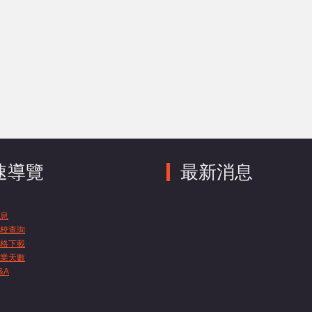
速導覽
最新消息
息
校查詢
格下載
業天數
&A